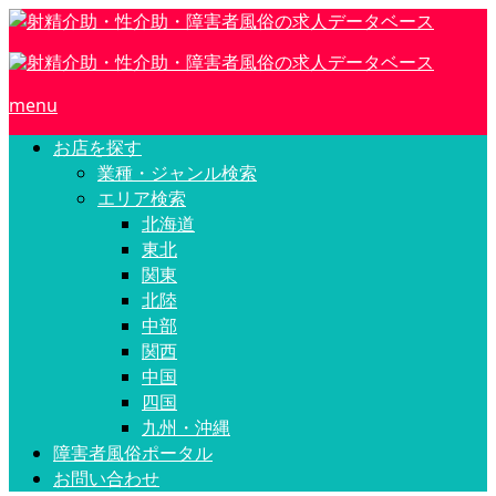
menu
お店を探す
業種・ジャンル検索
エリア検索
北海道
東北
関東
北陸
中部
関西
中国
四国
九州・沖縄
障害者風俗ポータル
お問い合わせ